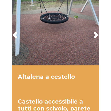
Precedente
Suc
Altalena a cestello
D
Castello accessibile a
D
tutti con scivolo, parete
t