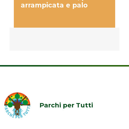
arrampicata e palo
p
Parchi per Tutti