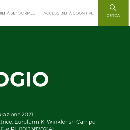
ILITÀ SENSORIALE
ACCESSIBILITÀ COGNITIVE
CERCA
OGIO
razione:2021
trice: Euroform K. Winkler srl Campo
.F. e P.I. 00123870214)