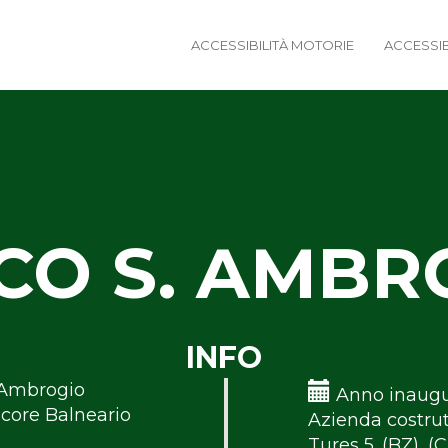
ACCESSIBILITÀ MOTORIE
ACCESSIB
CO S. AMBR
INFO
. Ambrogio
Anno inaugu
core Balneario
Azienda costrut
Tures 5. (BZ), (C